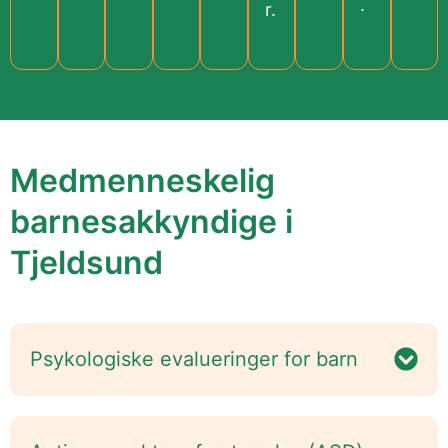
.
r.
Medmenneskelig
barnesakkyndige i
Tjeldsund
Psykologiske evalueringer for barn