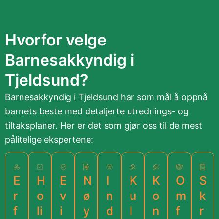
Hvorfor velge
Barnesakkyndig i
Tjeldsund?
Barnesakkyndig i Tjeldsund har som mål å oppnå
barnets beste med detaljerte utrednings- og
tiltaksplaner. Her er det som gjør oss til de mest
pålitelige ekspertene:
E
H
E
N
I
K
K
O
S
r
o
v
ø
n
u
o
m
k
f
li
i
y
d
l
n
f
r