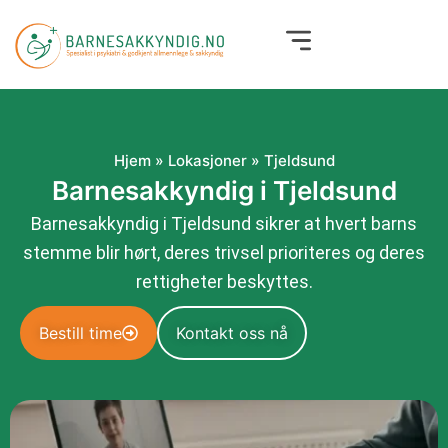
Hopp
rett
til
innholdet
Hjem
»
Lokasjoner
»
Tjeldsund
Barnesakkyndig i Tjeldsund
Barnesakkyndig i Tjeldsund sikrer at hvert barns
stemme blir hørt, deres trivsel prioriteres og deres
rettigheter beskyttes.
Bestill time
Kontakt oss nå