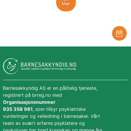
Mer
Behandle ditt samtykke
For å gi best mulig opplevelse bruker vi
informasjonskapsler for å lagre eller få tilgang til
enhetsdata. Å nekte samtykke kan begrense enkelte
funksjoner.
Nødvendig
Preferanser
Barnesakkyndig AS er en pålitelig tjeneste,
Statistikk
registrert på brreg.no med
Markedsføring
Organisasjonsnummer
935 358 981
, som tilbyr psykiatriske
vurderinger og veiledning i barnesaker. Vårt
team av svært erfarne psykiatere og
psykologer har bred kunnskap og mange års