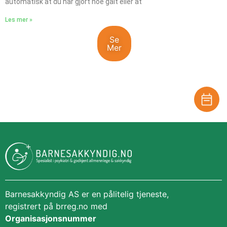
automatisk at du har gjort noe galt eller at
Les mer »
Se
Mer
Behandle ditt samtykke
For å gi best mulig opplevelse bruker vi
informasjonskapsler for å lagre eller få tilgang til
enhetsdata. Å nekte samtykke kan begrense enkelte
funksjoner.
Nødvendig
Preferanser
Statistikk
Markedsføring
Barnesakkyndig AS er en pålitelig tjeneste,
registrert på brreg.no med
Organisasjonsnummer