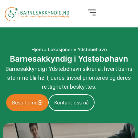
Hopp
rett
til
innholdet
Hjem
»
Lokasjoner
»
Ydstebøhavn
Barnesakkyndig i Ydstebøhavn
Barnesakkyndig i Ydstebøhavn sikrer at hvert barns
stemme blir hørt, deres trivsel prioriteres og deres
rettigheter beskyttes.
Bestill time
Kontakt oss nå