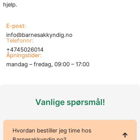
hjelp.
E-post:
info@barnesakkyndig.no
Telefonnr:
+4745026014
Åpningstider:
mandag – fredag, 09:00 – 17:00
Vanlige spørsmål!
Hvordan bestiller jeg time hos
Barnesakkyndig.no?