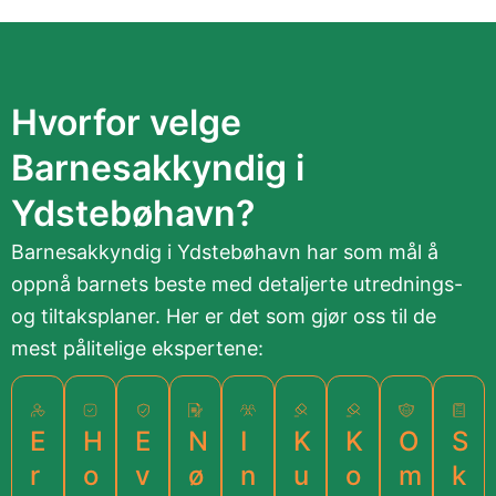
Hvorfor velge
Barnesakkyndig i
Ydstebøhavn?
Barnesakkyndig i Ydstebøhavn har som mål å
oppnå barnets beste med detaljerte utrednings-
og tiltaksplaner. Her er det som gjør oss til de
mest pålitelige ekspertene:
E
H
E
N
I
K
K
O
S
r
o
v
ø
n
u
o
m
k