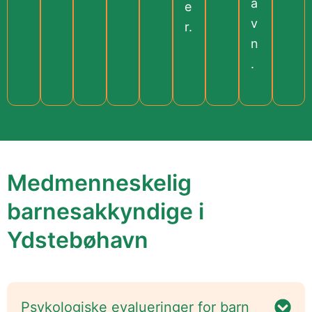
a
e
v
r.
n
.
Medmenneskelig
barnesakkyndige i
Ydstebøhavn
Psykologiske evalueringer for barn