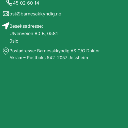
45 02 60 14
Post@barnesakkyndig.no
Besøksadresse:
Ulvenveien 80 B, 0581
0slo
Postadresse: Barnesakkyndig AS C/O Doktor
Akram – Postboks 542 2057 Jessheim
Behandle ditt samtykke
For å gi best mulig opplevelse bruker vi
informasjonskapsler for å lagre eller få tilgang til
enhetsdata. Å nekte samtykke kan begrense enkelte