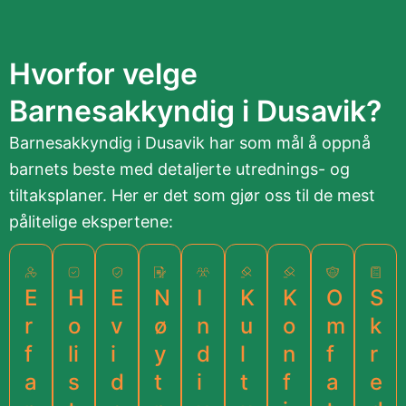
Hvorfor velge
Barnesakkyndig i Dusavik?
Barnesakkyndig i Dusavik har som mål å oppnå
barnets beste med detaljerte utrednings- og
tiltaksplaner. Her er det som gjør oss til de mest
pålitelige ekspertene:
E
H
E
N
I
K
K
O
S
r
o
v
ø
n
u
o
m
k
f
li
i
y
d
l
n
f
r
a
s
d
t
i
t
f
a
e