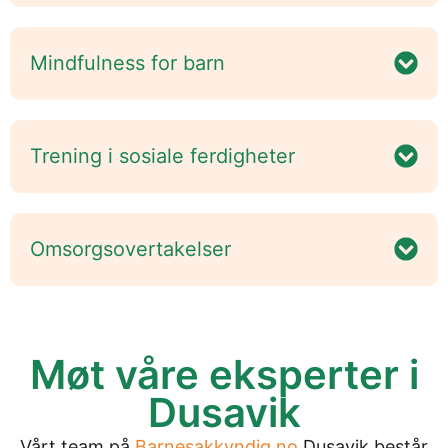
Mindfulness for barn
Trening i sosiale ferdigheter
Omsorgsovertakelser
Møt våre eksperter i
Dusavik
Vårt team på
Barnesakkyndig.no
Dusavik består