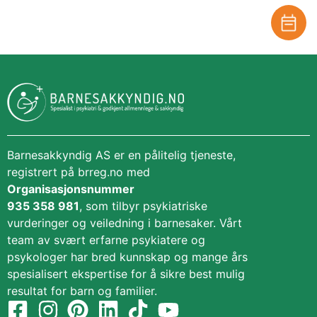
Behandle ditt samtykke
For å gi best mulig opplevelse bruker vi
informasjonskapsler for å lagre eller få tilgang til
enhetsdata. Å nekte samtykke kan begrense enkelte
funksjoner.
Barnesakkyndig AS er en pålitelig tjeneste,
registrert på brreg.no med
Nødvendig
Organisasjonsnummer
Preferanser
935 358 981
, som tilbyr psykiatriske
Statistikk
vurderinger og veiledning i barnesaker. Vårt
Markedsføring
team av svært erfarne psykiatere og
psykologer har bred kunnskap og mange års
spesialisert ekspertise for å sikre best mulig
resultat for barn og familier.