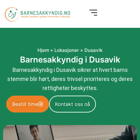
Hopp
rett
til
innholdet
Hjem
»
Lokasjoner
»
Dusavik
Barnesakkyndig i Dusavik
Barnesakkyndig i Dusavik sikrer at hvert barns
stemme blir hørt, deres trivsel prioriteres og deres
rettigheter beskyttes.
Bestill time
Kontakt oss nå