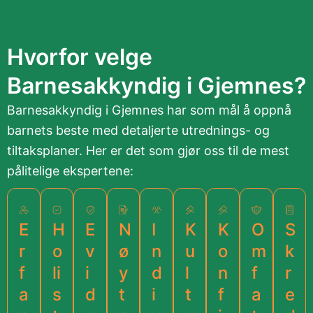
Hvorfor velge
Barnesakkyndig i Gjemnes?
Barnesakkyndig i Gjemnes har som mål å oppnå
barnets beste med detaljerte utrednings- og
tiltaksplaner. Her er det som gjør oss til de mest
pålitelige ekspertene:
E
H
E
N
I
K
K
O
S
r
o
v
ø
n
u
o
m
k
f
li
i
y
d
l
n
f
r
a
s
d
t
i
t
f
a
e