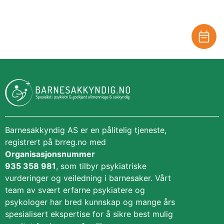
Behandle ditt samtykke
For å gi best mulig opplevelse bruker vi
informasjonskapsler for å lagre eller få tilgang til
enhetsdata. Å nekte samtykke kan begrense enkelte
funksjoner.
Barnesakkyndig AS er en pålitelig tjeneste,
Nødvendig
registrert på brreg.no med
Preferanser
Statistikk
Organisasjonsnummer
Markedsføring
935 358 981
, som tilbyr psykiatriske
vurderinger og veiledning i barnesaker. Vårt
team av svært erfarne psykiatere og
psykologer har bred kunnskap og mange års
spesialisert ekspertise for å sikre best mulig