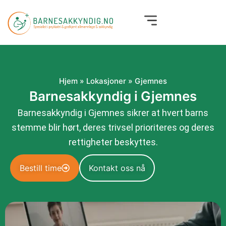
Hopp
rett
til
innholdet
Hjem
»
Lokasjoner
»
Gjemnes
Barnesakkyndig i Gjemnes
Barnesakkyndig i Gjemnes sikrer at hvert barns
stemme blir hørt, deres trivsel prioriteres og deres
rettigheter beskyttes.
Bestill time
Kontakt oss nå